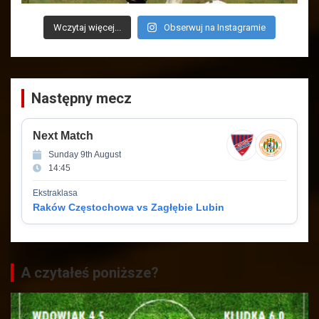
Wczytaj więcej...
Obserwuj na Instagramie
Następny mecz
Next Match
Sunday 9th August
14:45
Ekstraklasa
Raków Częstochowa vs Zagłębie Lubin
A czytałeś poniższe?