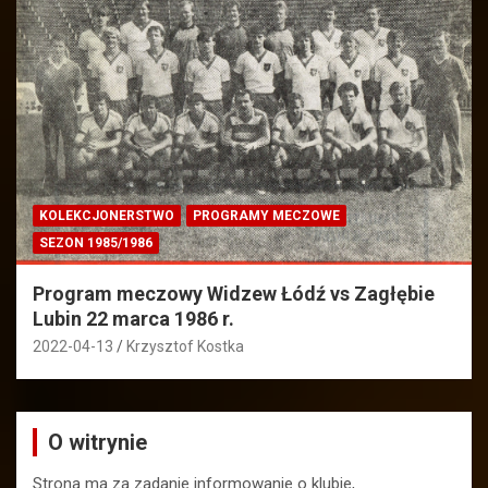
KOLEKCJONERSTWO
PROGRAMY MECZOWE
SEZON 1985/1986
Program meczowy Widzew Łódź vs Zagłębie
Lubin 22 marca 1986 r.
2022-04-13
Krzysztof Kostka
O witrynie
Strona ma za zadanie informowanie o klubie,