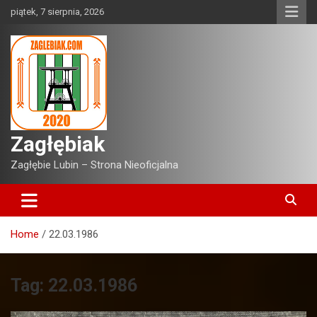
Skip
piątek, 7 sierpnia, 2026
to
content
Zagłębiak
Zagłębie Lubin – Strona Nieoficjalna
Home
22.03.1986
Tag:
22.03.1986