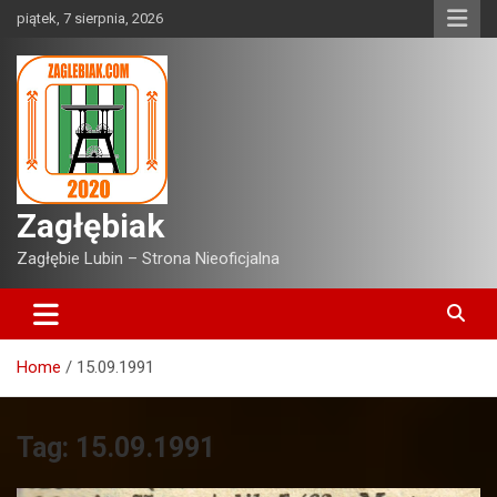
Skip
piątek, 7 sierpnia, 2026
to
content
Zagłębiak
Zagłębie Lubin – Strona Nieoficjalna
Home
15.09.1991
Tag:
15.09.1991