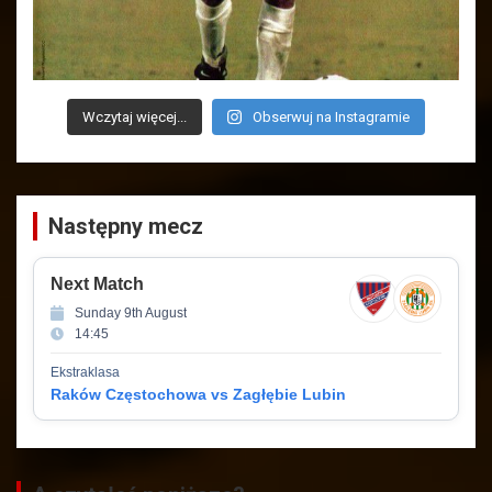
Wczytaj więcej...
Obserwuj na Instagramie
Następny mecz
Next Match
Sunday 9th August
14:45
Ekstraklasa
Raków Częstochowa vs Zagłębie Lubin