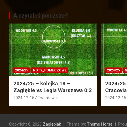
A czytałeś poniższe?
2024/25
NOTY_POMECZOWE
2024/25
N
2024/25 – kolejka 18 –
2024/25 
Zagłębie vs Legia Warszawa 0:3
Cracovia
2024-12-15
Twardowski
2024-12-15
Copyright © 2026
Zagłębiak
Theme by:
Theme Horse
Prou