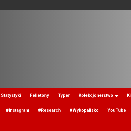
Statystyki
Felietony
Typer
Kolekcjonerstwo
K
#Instagram
#Research
#Wykopalisko
YouTube