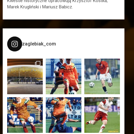
Kwestie historyczne opracowują Krzysztof Kostka,
Marek Krugliński i Mariusz Babicz.
zaglebiak_com