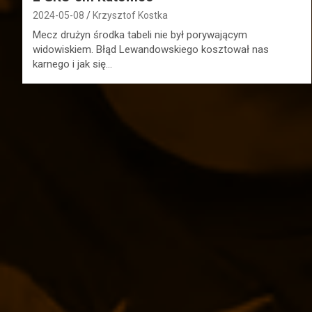
2024-05-08
Krzysztof Kostka
Mecz drużyn środka tabeli nie był porywającym
widowiskiem. Błąd Lewandowskiego kosztował nas
karnego i jak się…