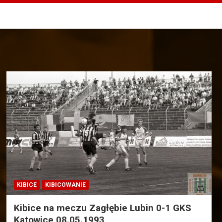
KIBICE
KIBICOWANIE
Kibice na meczu Zagłębie Lubin 0-1 GKS
Katowice 08.05.1993