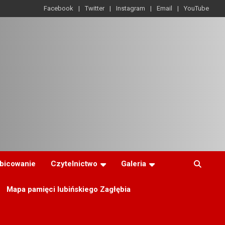
Facebook
Twitter
Instagram
Email
YouTube
ibicowanie
Czytelnictwo
Galeria
Mapa pamięci lubińskiego Zagłębia