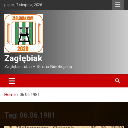
Skip
piątek, 7 sierpnia, 2026
to
content
Zagłębiak
Zagłębie Lubin – Strona Nieoficjalna
Home
06.06.1981
Tag:
06.06.1981