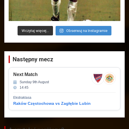
Wczytaj więcej...
Obserwuj na Instagramie
Następny mecz
Next Match
Sunday 9th August
14:45
Ekstraklasa
Raków Częstochowa vs Zagłębie Lubin