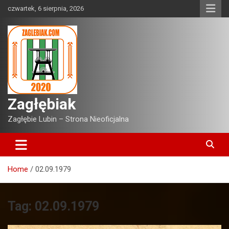
Skip
czwartek, 6 sierpnia, 2026
to
content
Zagłębiak
Zagłębie Lubin – Strona Nieoficjalna
Home
02.09.1979
Tag:
02.09.1979