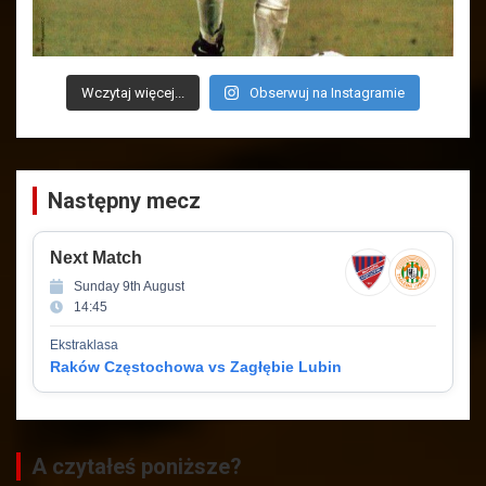
Wczytaj więcej...
Obserwuj na Instagramie
Następny mecz
Next Match
Sunday 9th August
14:45
Ekstraklasa
Raków Częstochowa vs Zagłębie Lubin
A czytałeś poniższe?