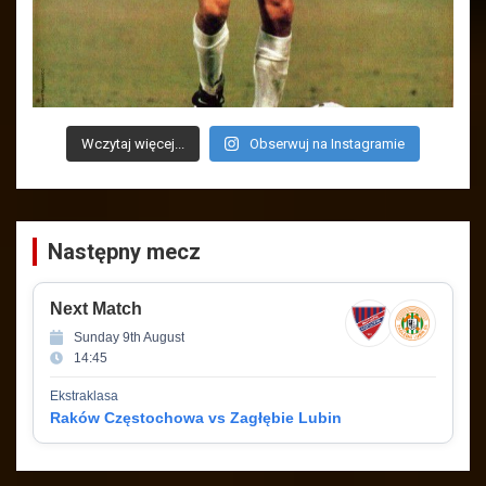
Wczytaj więcej...
Obserwuj na Instagramie
Następny mecz
Next Match
Sunday 9th August
14:45
Ekstraklasa
Raków Częstochowa vs Zagłębie Lubin