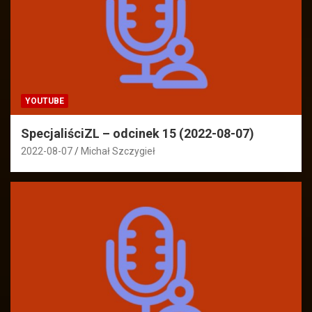
YOUTUBE
SpecjaliściZL – odcinek 15 (2022-08-07)
2022-08-07
Michał Szczygieł