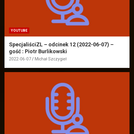
YOUTUBE
SpecjaliściZL – odcinek 12 (2022-06-07) –
gość : Piotr Burlikowski
2022-06-07
Michał Szczygieł