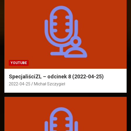
YOUTUBE
SpecjaliściZL – odcinek 8 (2022-04-25)
2022-04-25
Michał Szczygieł