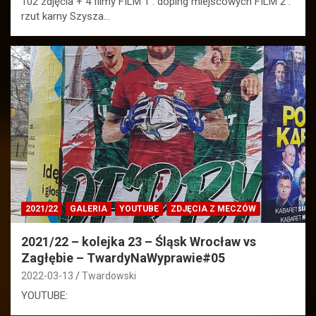
102 zdjęcia + 4 filmy FILM 1 : doping miejscowych FILM 2 :
rzut karny Szysza…
2021/22
GALERIA
YOUTUBE
ZDJĘCIA Z MECZÓW
2021/22 – kolejka 23 – Śląsk Wrocław vs
Zagłębie – TwardyNaWyprawie#05
2022-03-13
Twardowski
YOUTUBE: