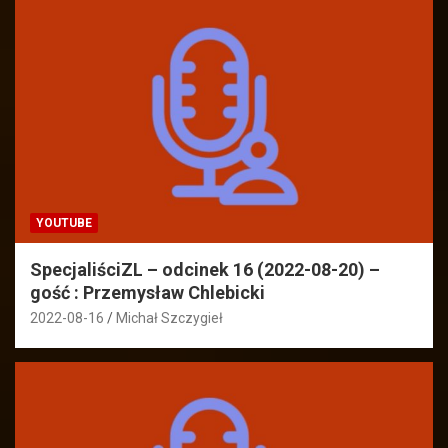
YOUTUBE
SpecjaliściZL – odcinek 16 (2022-08-20) –
gość : Przemysław Chlebicki
2022-08-16
Michał Szczygieł