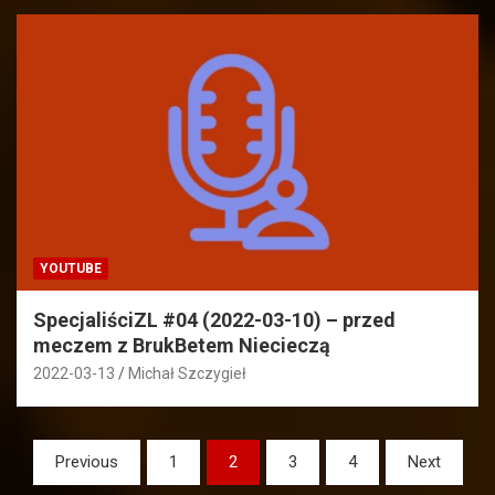
YOUTUBE
SpecjaliściZL #04 (2022-03-10) – przed
meczem z BrukBetem Niecieczą
2022-03-13
Michał Szczygieł
Stronicowanie
Previous
1
2
3
4
Next
wpisów