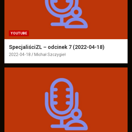
YOUTUBE
SpecjaliściZL – odcinek 7 (2022-04-18)
2022-04-18
Michał Szczygieł