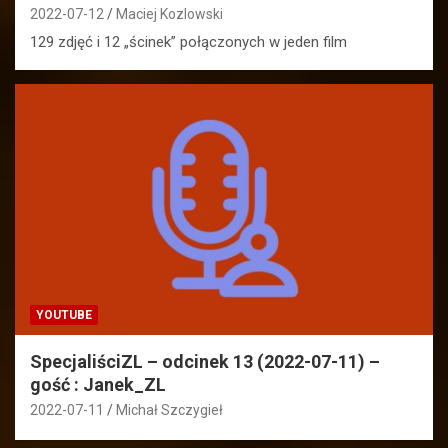
2022-07-12
Maciej Kozlowski
129 zdjęć i 12 „ścinek” połączonych w jeden film
YOUTUBE
SpecjaliściZL – odcinek 13 (2022-07-11) –
gość : Janek_ZL
2022-07-11
Michał Szczygieł