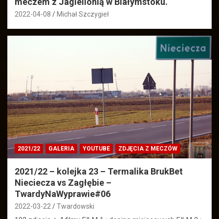
meczem z Jagiellonią w Białymstoku.
2022-04-08
Michał Szczygieł
2021/22
GALERIA
YOUTUBE
ZDJĘCIA Z MECZÓW
2021/22 – kolejka 23 – Termalika BrukBet
Nieciecza vs Zagłębie –
TwardyNaWyprawie#06
2022-03-22
Twardowski