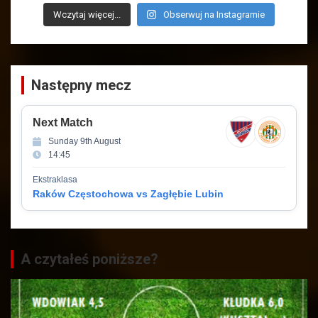
Wczytaj więcej...
Obserwuj na Instagramie
Następny mecz
Next Match
Sunday 9th August
14:45
Ekstraklasa
Raków Częstochowa vs Zagłębie Lubin
A czytałeś poniższe?