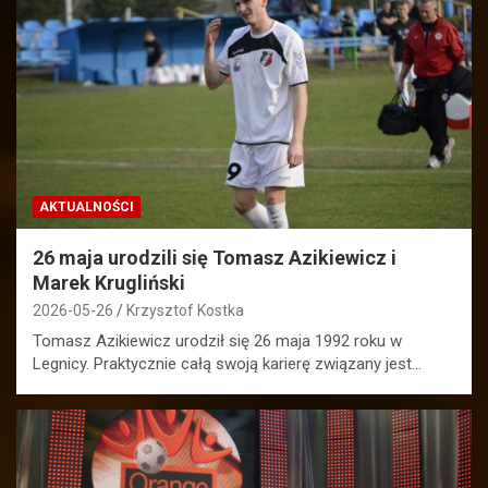
AKTUALNOŚCI
26 maja urodzili się Tomasz Azikiewicz i
Marek Krugliński
2026-05-26
Krzysztof Kostka
Tomasz Azikiewicz urodził się 26 maja 1992 roku w
Legnicy. Praktycznie całą swoją karierę związany jest…