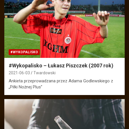
#WYKOPALISKO
#Wykopalisko – Łukasz Piszczek (2007 rok)
2021-06-03
Twardowski
Ankieta przeprowadzana przez Adama Godlewskiego z
„Piłki Nożnej Plus”