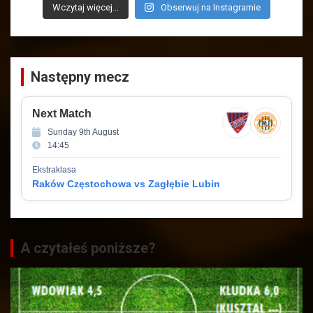
Wczytaj więcej...
Obserwuj na Instagramie
Następny mecz
Next Match
Sunday 9th August
14:45
Ekstraklasa
Raków Częstochowa vs Zagłębie Lubin
A czytałeś poniższe?