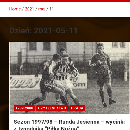
Home
2021
maj
11
Dzień:
2021-05-11
1989-2000
CZYTELNICTWO
PRASA
Sezon 1997/98 – Runda Jesienna – wycinki
z tygodnika “Piłka Nożna”