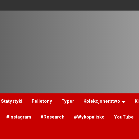
Statystyki
Felietony
Typer
Kolekcjonerstwo
K
#Instagram
#Research
#Wykopalisko
YouTube