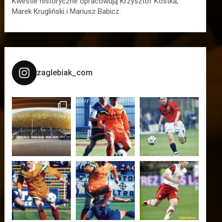
Kwestie historyczne opracowują Krzysztof Kostka,
Marek Krugliński i Mariusz Babicz.
zaglebiak_com