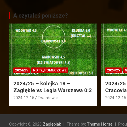
A czytałeś poniższe?
2024/25
NOTY_POMECZOWE
2024/25
N
2024/25 – kolejka 18 –
2024/25 
Zagłębie vs Legia Warszawa 0:3
Cracovia
2024-12-15
Twardowski
2024-12-15
Copyright © 2026
Zagłębiak
Theme by:
Theme Horse
Prou