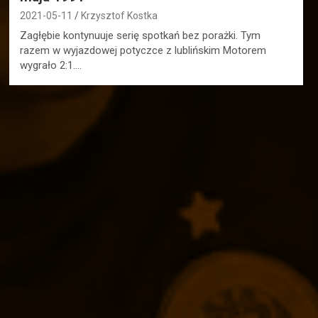
2021-05-11
Krzysztof Kostka
Zagłębie kontynuuje serię spotkań bez porażki. Tym
razem w wyjazdowej potyczce z lublińskim Motorem
wygrało 2:1.…