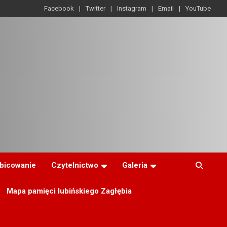
Facebook
Twitter
Instagram
Email
YouTube
ibicowanie
Czytelnictwo
Galeria
Mapa pamięci lubińskiego Zagłębia