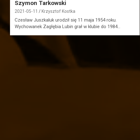
Szymon Tarkowski
2021-05-11
Krzysztof Kostka
Czesław Juszkaluk urodził się 11 maja 1954 roku.
Wychowanek Zagłębia Lubin grał w klubie do 1984…