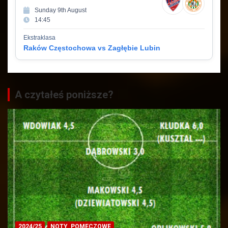
Sunday 9th August
14:45
Ekstraklasa
Raków Częstochowa vs Zagłębie Lubin
A czytałeś poniższe?
2024/25
NOTY_POMECZOWE