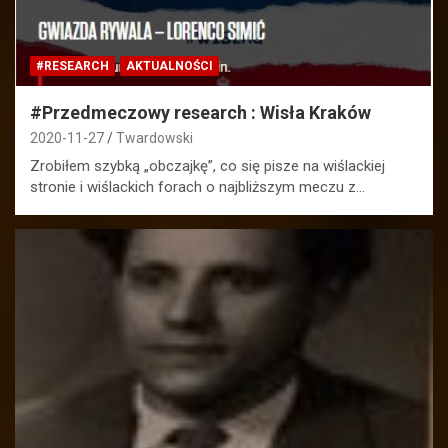
#RESEARCH
AKTUALNOŚCI
#Przedmeczowy research : Wisła Kraków
2020-11-27
Twardowski
Zrobiłem szybką „obczajkę”, co się pisze na wiślackiej
stronie i wiślackich forach o najbliższym meczu z…