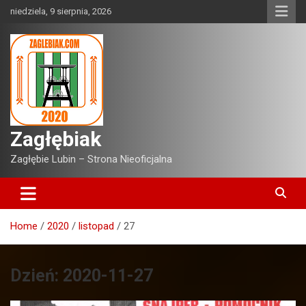
Skip
niedziela, 9 sierpnia, 2026
to
content
Zagłębiak
Zagłębie Lubin – Strona Nieoficjalna
Home
2020
listopad
27
Dzień:
2020-11-27